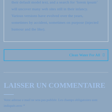
their default model text, and a search for ‘lorem ipsum’
will uncover many web sites still in their infancy.
Various versions have evolved over the years,
sometimes by accident, sometimes on purpose (injected
humour and the like).
Clean Water For All
LAISSER UN COMMENTAIRE
Votre adresse e-mail ne sera pas publiée.
Les champs obligatoires sont
indiqués avec
*